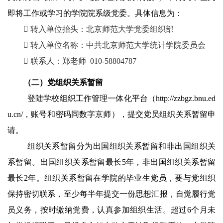
即将工作或学习的学院院系级党委。具体信息为：

转入单位抬头：北京师范大学党委组织部

转入单位名称：
中共
北京师范大学统计学院
委员会

联系人：郑老师
010-58804787
（二）党组织
关系
暂留
登陆学校组织工作管理一体化平台（http://zzbgz.bnu.ed
u.cn/，账号和密码同数字京师），提交党员组织关系暂留申
请。
组织关系暂留分为出国组织关系暂留和非出国组织关
系暂留
。出国组织关系暂留最长5年，非出国组织关
系暂留
最长2年。组织关系
暂留
在学院的毕业生党员，要与党组织
保持密切联系，
至少每
半年提交一份思想汇报，
自觉履行党
员义务，按时缴纳党费，认真参加组织生活。超过
6
个月未