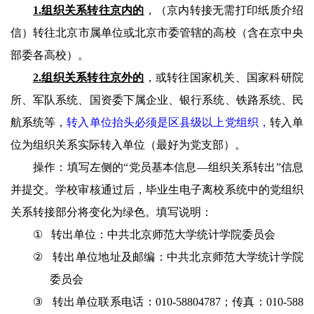
1.
组织关系转往京内的
，（
京内转接无需打印纸质介绍
信
）
转往北京市属单位或北京市委管辖的高校（含在京中央
部委各高校）
。
2.组织关系转往京外的
，或转往国家机关、国家科研院
所、军队系统、国资委下属企业、银行系统
、铁路系统、民
航系统等，
转入单位抬头必须是区县级
以上党组织，
转入单
位为组织关系实际转入单位（最好为党支部）。
操作：填写左侧的“党员基本信息—组织关系转出”信息
并提交。学校审核通过后，毕业生电子离校系统中的党组织
关系转接部分将变化为绿色。填写说明：
①
转出单位：中共北京师范大学统计学院委员会
②
转出单位地址及邮编：中共北京师范大学统计学院
委员会
③
转出单位联系电话：
010-
58804787；传真：
010-
588