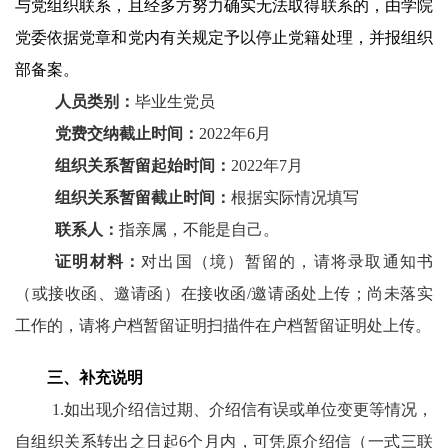
与党组织联系，且经多方努力确实无法取得联系的，由学院
党委依据党章和党内有关规定予以停止党籍处理，并报组织
部备案。
人员类别：
毕业生党员
党费交纳截止时间：
2022年6月
组织关系暂留起始时间：
2022年7月
组织关系暂留截止时间：
根据实际情况填写
联系人：
指亲属，不能是自己。
证明材料：
对出国（境）暂留的，请
将录取通知书
（或接收函、邀请函）在接收函
/邀请函处上传；尚未落实
工作的，请将户档
暂留证明扫描件在户档暂留证明处上传。
三
、
补充说明
1
.如出现介绍信过期、介绍信有误或单位变更等情况，
自组织关系转出之日起6个月内，可凭原介绍信（一式三联