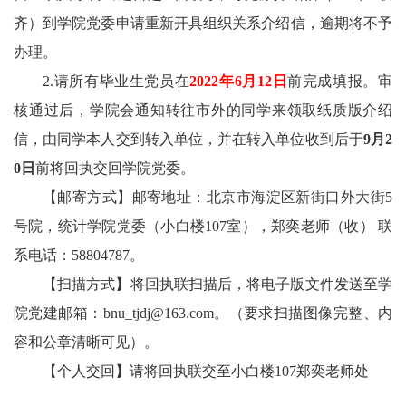
齐）到学院党委申请重新开具组织关系介绍信，逾期将不予
办理。
2.
请所有
毕业生党员
在
202
2
年6月1
2
日
前完成填报。审
核通过后，学院会通知转往市外的同学来领取纸质版介绍
信，由同学本人交到转入单位，并在转入单位收到后于
9月2
0日
前将回执交回学院党委。
【邮寄方式】邮寄地址：北京市
海淀区新街口外大街5
号院，统计学院党委（
小白楼107室），郑奕老师（收） 联
系电话：58804787。
【扫描方式】将回执联扫描后，将电子版文件发送至学
院党建邮箱：bnu_tjdj@163.com。（要求扫描图像完整、内
容和公章清晰可见）。
【个人交回】请将回执联交至小白楼107郑奕老师处