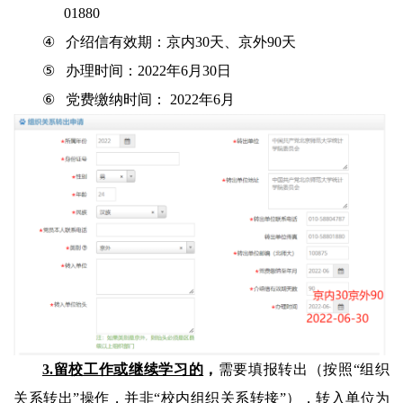
01880
④
介绍信有效期：京内30天、京外90天
⑤
办理时间：
2
02
2
年6月30日
⑥
党费缴纳时间： 20
2
2
年6月
3.留校工作或继续学习的
，
需要填报转出（按
照“
组织
关系转出
”操作，并非“校内组织关系转接”），转入单位为