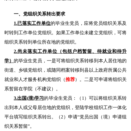
一
、党组织关系
转出
要求
1
.
已落实工作单位
的毕业生党员，应将党员组织关系及
时转到工作单位党组织。如果工作单位未建立党组织，可将
组织关系转到单位所在地的党组织。
2.
尚未落实工作单位
（包括户档暂留、待就业和待升
学）
的毕业生党员，
一是可将组织关系转移到本人居住地的
街道、乡镇党组织，或随同档案转移到县以上政府所属公共
就业和人才服务机构党组织（
推荐
）。二是可申请将组织关
系暂留在学院（不建议）
。
3
.
出国
(
境
)
学习
的毕业生党员
：
（1）
可以
将组织关系转
出到本人或父母居住地的党组织
，
登陆学校组织工作一体化
平台填写
组织关系转出。（2）申请
“
党员出国（境）申请组
织关系暂留
”
。