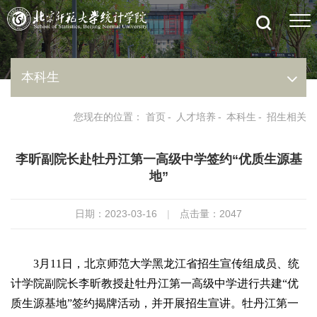
本科生
您现在的位置：
首页
-
人才培养
-
本科生
-
招生相关
李昕副院长赴牡丹江第一高级中学签约“优质生源基
地”
日期：2023-03-16
|
点击量：
2047
3月11日，北京师范大学黑龙江省招生宣传组成员、统
计学院副院长李昕教授赴牡丹江第一高级中学进行共建“优
质生源基地”签约揭牌活动，并开展招生宣讲。牡丹江第一