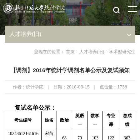
人才培养(旧)
您现在的位置：
首页
-
人才培养(旧)
-
学术型研究生
【调剂】2016年统计学调剂名单公示及复试须知
作者：统计学院
|
日期：2016-03-15
|
点击量：
1738
复试名单公示：
英语
数学
专业
总成
考生编号
姓名
政治
一
一
课
绩
10248612161616
宋苗
68
70
103
122
363