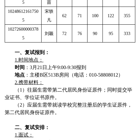
5
苗
10248612161750
宋轶
62
71
100
122
355
5
凡
10272600000378
刘颖
72
76
90
95
333
5
一、复试报到：
1.
时间地点：
时间
：
3
月
21
日上午
9:00-9:30
报到
地点
：主楼
B
区
513B
房间（电话：
010-58808012
）
2.
携带材料：
（
1
）往届生需带第二代居民身份证原件；同时提交毕
业证书、学位证书原件。
（
2
）应届生需带就读学校完整注册后的学生证原件，
第二代居民身份证原件。
二、复试安排：
1.
面试：