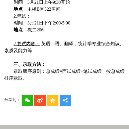
时间
：
3
月
21
日上午
9:30
开始
地点
：主楼
B
区
522
房间
2.
笔试：
时间
：
3
月
21
日下午
2:00-5:00
地点
：教二
206
2.
复试内容：
英语口语、翻译，统计学专业综合知识、
素质及能力等
三、录取方法：
录取顺序原则：总成绩
=
面试成绩
+
笔试成绩，按总成绩
排序录取。
分享到：