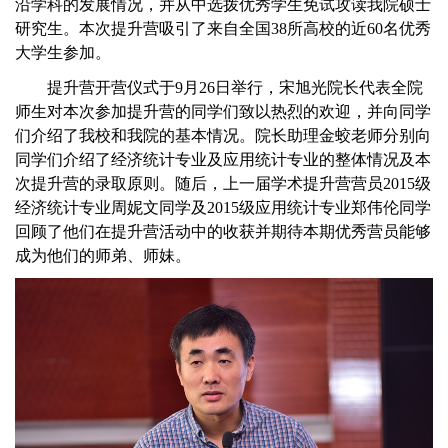
沿学科的发展情况，并从中选拨优秀学生免试攻读我院硕士
研究生。本次提升营吸引了来自全国
38
所高校的近
60
名优秀
大学生参加。
提升营开营仪式于
9
月
26
日举行，宋旭光院长代表全院
师生对本次参加提升营的同学们致以热烈的欢迎，并向同学
们介绍了我校和我院的基本情况。院长助理金蛟老师分别向
同学们介绍了经济统计专业及应用统计专业的整体情况及本
次提升营的录取原则。随后，上一届学术提升营营员
2015
级
经济统计专业周妮文同学及
2015
级应用统计专业郑伟伦同学
回顾了他们在提升营活动中的收获并期待本期优秀营员能够
成为他们的师弟、师妹。