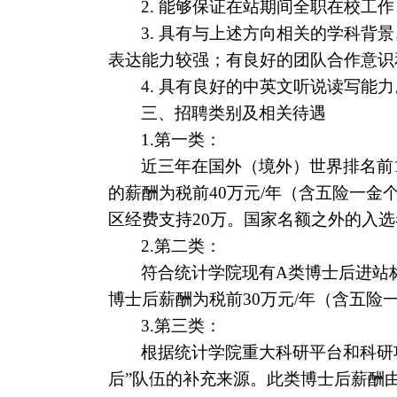
2.
能够保证在站期间全职在校工作
3.
具有与上述方向相关的学科背景
表达能力较强；有良好的团队合作意识
4.
具有良好的中英文听说读写能力
三、招聘类别及相关待遇
1.
第一类：
近三年在国外（境外）世界排名前
的薪酬为税前
40
万元
/
年（含五险一金个
区经费支持
20
万。国家名额之外的入选
2.
第二类：
符合统计学院现有
A
类博士后进站
博士后薪酬为税前
30
万元
/
年（含五险
3.
第三类：
根据统计学院重大科研平台和科研
后”队伍的补充来源。此类博士后薪酬