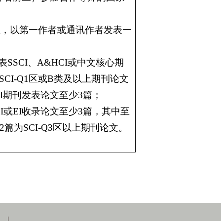
位，以第一作者或通讯作者发表一
表
SSCI
、
A&HCI
或中文核心期
SCI-Q1
区或
B
类及以上期刊论文
I
期刊发表论文至少
3
篇；
I
或
EI
收录论文至少
3
篇，其中至
2
篇为
SCI-Q3
区以上期刊论文。
|