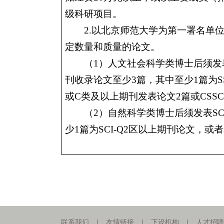
级科研项目。
2.
以北京师范大学为第一署名单
定数量和质量的论文。
（
1
）人文社会科学类博士后须发
刊收录论文至少
3
篇，其中至少
1
篇为
S
或
C
类及以上期刊发表论文
2
篇或
CSSC
（
2
）自然科学类博士后须发表
SC
少
1
篇为
SCI-Q2
区以上期刊论文，或者
联系我们
|
友情链接
|
下设机构
|
人才招聘