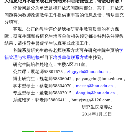
人信息绝对不会出现在评价结果和总结报告上，请放心评教！
评价问题分为单选题和开放式问题两部分。其中，开放式
问题将为教师改进教学工作提供更丰富的信息反馈，请尽量充
分填写。
客观、公正的教学评价是我校研究生教育质量的有力保
障，研究生院和各研究生培养单位相关领导都会特别关注评教
结果，请指导并督促学生认真完成此项工作。
各院系所研究生教务老师联系方式可在研究生院主页的
学
籍管理与常用链接
栏目下
培养单位联系方式
中找到。
研究生院培养处地点：主楼
A
区
211
室。
公共课：展老师
58807675
，
zhgpych@bnu.edu.cn
，
博士研究生：魏老师
58806042
，
peiyangchu@bnu.edu.cn
，
学术型硕士：蔡老师
58804070
，
master@bnu.edu.cn
，
专业型硕士：董老师
58803015
，
dongjin@bnu.edu.cn
，
系统维护：郭老师
58806411
，
bnuyjsygr@126.com
。
研究生院培养处
2014
年
1
月
15
日