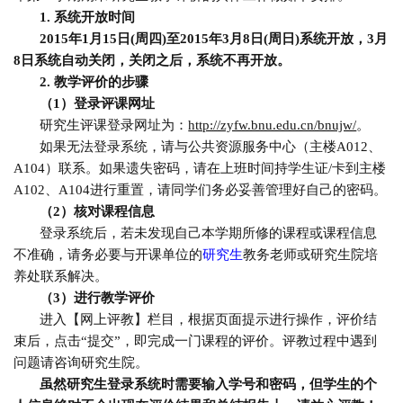
1.
系统开放时间
2015
年
1
月
15
日
(
周四
)
至
2015
年
3
月
8
日
(
周日
)
系统开放，
3
月
8
日系统自动关闭，关闭之后，系统不再开放。
2.
教学评价的步骤
（
1
）登录评课网址
研究生评课登录网址为：
http://zyfw.bnu.edu.cn/bnujw/
。
如果无法登录系统，请与公共资源服务中心（主楼
A012
、
A104
）联系。如果遗失密码，请在上班时间持学生证
/
卡到主楼
A102
、
A104
进行重置，请同学们务必妥善管理好自己的密码。
（
2
）核对课程信息
登录系统后，若未发现自己本学期所修的课程或课程信息
不准确，请务必要与开课单位的
研究生
教务老师或研究生院培
养处联系解决。
（
3
）进行教学评价
进入【网上评教】栏目，根据页面提示进行操作，评价结
束后，点击
“
提交
”
，即完成一门课程的评价。评教过程中遇到
问题请咨询研究生院。
虽然研究生登录系统时需要输入学号和密码，但学生的个