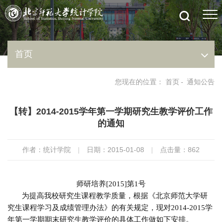
首页
您现在的位置：
首页
-
通知公告
【转】2014-2015学年第一学期研究生教学评价工作
的通知
作者：统计学院
|
日期：2015-01-08
|
点击量：
862
师研培养
[2015]
第
1
号
为提高我校研究生课程教学质量，根据《北京师范大学研
究生课程学习及成绩管理办法》的有关规定，现对
2014-2015
学
年第一学期期末研究生教学评价的具体工作做如下安排。