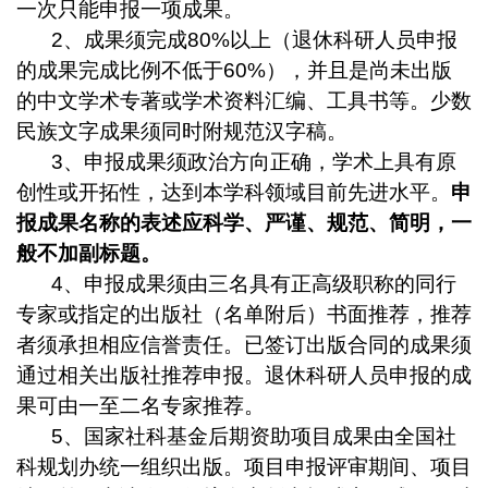
一次只能申报一项成果。
2
、成果须完成
80%
以上（退休科研人员申报
的成果完成比例不低于
60%
），并且是尚未出版
的中文学术专著或学术资料汇编、工具书等。少数
民族文字成果须同时附规范汉字稿。
3
、
申报成果须政治方向正确，学术上具有原
创性或开拓性，达到本学科领域目前先进水平。
申
报成果名称的表述应科学、严谨、规范、简明，一
般不加副标题。
4
、申报成果须由三名具有正高级职称的同行
专家或指定的出版社（名单附后）书面推荐，推荐
者须承担相应信誉责任。已签订出版合同的成果须
通过相关出版社推荐申报。退休科研人员申报的成
果可由一至二名专家推荐。
5
、
国家社科基金后期资助项目成果由全国社
科规划办统一组织出版。项目申报评审期间、项目