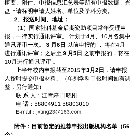
概要、附件、申报信息汇总表等所有申报数据，光
盘上请标明申请人姓名、单位及学科分类。
2
、报送时间、地址：
（
1
）国家社科基金后期资助项目常年受理申
报，一律实行通讯评审。
计划于
4
月、
10
月各集中
通讯评审一次。
3
月
6
日
以前申报的
，
将在
4
月
进行通讯评审；之后至
9
月
5
日
之前申报的，将在
10
月进行通讯评审
。
上半年校内申报截至
2015
年
3
月
2
日
，请申报
人按时提交申报材料。（单列学科申报时间如有调
整，另行通知）
联 系 人：江雪婷
田晓刚
电 话：
58804911
58803010
E-mail
：
jxting23@163.com
附件：目前暂定的推荐申报出版机构名单（
56
个）