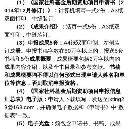
（
1
）《国家社科基金后期资助项目申请书（
2
014
年
12
月修订）》：
计算机填写一式
2
份，
A3
纸
双面打印，中缝装订。
（
2
）《成果介绍》：
活页一式
5
份，
A3
纸双
面打印，中缝装订。
（
3
）申报成果
5
套：
A4
纸双面印制、左侧装
订成册。申报书稿字数在
80
万字以上的，报送
5
套
书稿和
5
份
成果概要
，成果概要包括
2
万字以内的
成果内容介绍，以及全书目录和参考文献。
书稿
和成果概要均不得以任何形式出现申请人姓名和单
位等信息，否则取消申报资格
。
（
4
）《国家社科基金后期资助项目申报信息
汇总表》电子版：
申请人下载填写，发送至
jxting2
3@163.com
，并确保电子数据和《申请书》中“数
据表”一致。
（
5
）电子光盘：
须包含申请书、书稿、成果