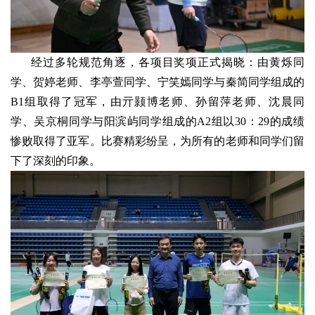
经过多轮规范角逐，各项目奖项正式揭晓：由黄烁同
学、贺婷老师、李亭萱同学、宁笑嫣同学与秦简同学组成的
B1组取得了冠军，由亓颢博老师、孙留萍老师、沈晨同
学、吴京桐同学与阳滨屿同学组成的A2组以30：29的成绩
惨败取得了亚军。比赛精彩纷呈，为所有的老师和同学们留
下了深刻的印象。