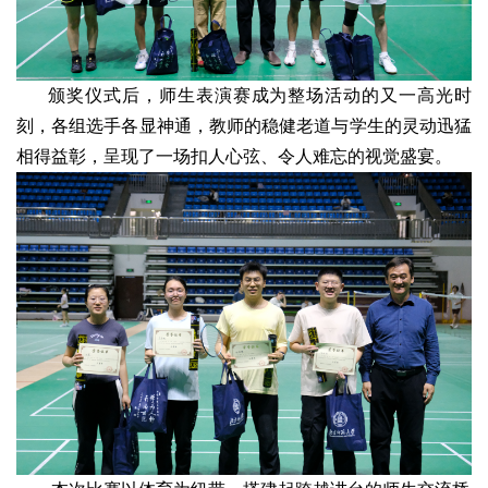
颁奖仪式后，师生表演赛成为整场活动的又一高光时
刻，各组选手各显神通，教师的稳健老道与学生的灵动迅猛
相得益彰，呈现了一场扣人心弦、令人难忘的视觉盛宴。