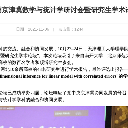
届京津冀数学与统计学研讨会暨研究生学术
日期：2021-11-06
|
点击量：
1244
的交流、融合和协同发展，10月23
–24日，天津理工大学理学
会暨研究生学术论坛”。本次论坛吸引了来自南开大学、北京师范
高校的数百名学者和硕博研究生参会。
和河北
10
余所高校的
48
名研究生进行学术报告，最终评选出报告
dimensional inference for linear model with correlat
论坛已成功举办四届，论坛响应了党中央京津冀协同发展的号召
与统计学学科的融合和协同发展。