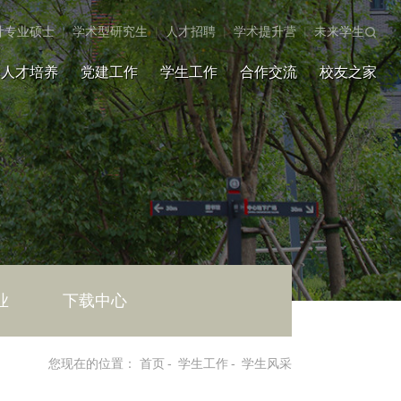
计专业硕士
|
学术型研究生
|
人才招聘
|
学术提升营
|
未来学生
人才培养
党建工作
学生工作
合作交流
校友之家
业
下载中心
您现在的位置：
首页
-
学生工作
-
学生风采