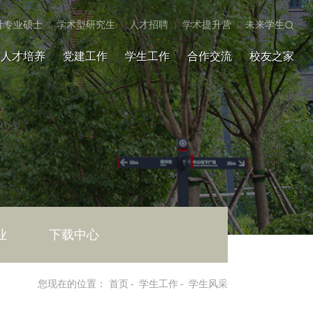
计专业硕士
|
学术型研究生
|
人才招聘
|
学术提升营
|
未来学生
人才培养
党建工作
学生工作
合作交流
校友之家
业
下载中心
您现在的位置：
首页
-
学生工作
-
学生风采