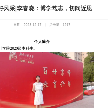
好风采|李春晓：博学笃志，切问近思
日期：2023-12-17
|
点击量：
1917
个人简介
学院2020级本科生。