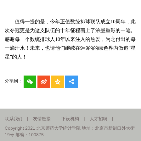
值得一提的是，今年正值数统排球联队成立10周年，此
次夺冠更是为这支队伍的十年征程画上了浓墨重彩的一笔。
感谢每一个数统排球人10年以来注入的热爱，为之付出的每
一滴汗水！未来，也请他们继续在9×9的的绿色界内做追“星
星”的人！
分享到：
联系我们
|
友情链接
|
下设机构
|
人才招聘
|
Copyright 2021 北京师范大学统计学院 地址：北京市新街口外大街
19号 邮编：100875