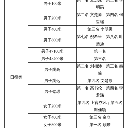
第一名 文楚原；第二名 李
男子100米
明禹
第二名 文楚原；第四名 何
男子200米
哲瑞
男子400米
第三名 李明禹
第七名 倪希呈；第八名 叶
男子800米
浩扬
男子4×100米
第一名
男子4×400米
第三名
第二名 刘相沛；第三名 秦
男子跳高
简
田径类
男子跳远
第四名 文楚原
第一名 高书伦；第四名 李
男子铅球
君涵
第四名 上官亦凡；第五名
女子200米
谢佳颖
女子400米
第三名 余欣
女子800米
第一名 顾瞻