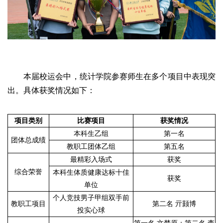
本届校运会中，统计学院参赛师生在多个项目中表现突
出。具体获奖情况如下：
项目类别
比赛项目
获奖情况
本科生乙组
第一名
团体总成绩
教职工团体乙组
第五名
最精彩入场式
获奖
综合荣誉
本科生体质健康达标十佳
获奖
单位
个人竞技男子甲组双手前
教职工项目
第二名 亓颢博
投实心球