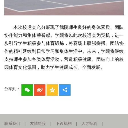
本次校运会充分展现了我院师生良好的身体素质、团队
协作能力和集体荣誉感。学院将以此次校运会为契机，进一
步引导学生积极参与体育锻炼，将赛场上顽强拼搏、团结协
作的精神延续到日常学习和集体生活中。未来，学院将继续
支持师生参加各类体育活动，营造积极健康、团结向上的校
园体育文化氛围，助力学生健康成长、全面发展。
分享到：
联系我们
|
友情链接
|
下设机构
|
人才招聘
|