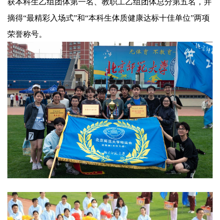
获本科生乙组团体第一名、教职工乙组团体总分第五名，并
摘得“最精彩入场式”和“本科生体质健康达标十佳单位”两项
荣誉称号。