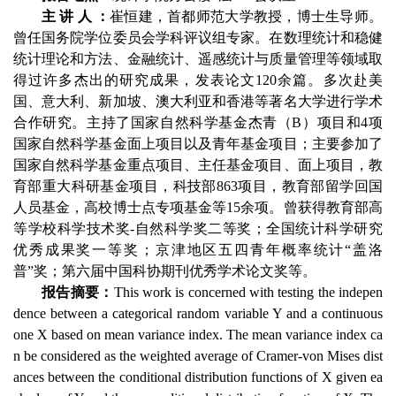
主讲人
：
崔恒建，
首都师范大学教授，博士生导师。
曾任国务院学位委员会学科评议组专家。
在数理统计和稳健
统计理论和方法、金融统计、遥感统计与质量管理等领域取
得过许多杰出的研究成果，发表论文
120
余篇。多次赴美
国、意大利、新加坡、澳大利亚和香港等著名大学进行学术
合作研究。主持了国家自然科学基金杰青（
B
）项目和
4
项
国家自然科学基金面上项目以及青年基金项目；主要参加了
国家自然科学基金重点项目、主任基金项目、面上项目，教
育部重大科研基金项目，科技部
863
项目，教育部留学回国
人员基金，高校博士点专项基金等
15
余项。曾获得教育部高
等学校科学技术奖
-
自然科学奖二等奖；全国统计科学研究
优秀成果奖一等奖；京津地区五四青年概率统计“盖洛
普”奖；第六届中国科协期刊优秀学术论文奖等。
报告摘要：
This work is concerned with testing the indepen
dence between a categorical random variable Y and a continuous
one X based on mean variance index. The mean variance index ca
n be considered as the weighted average of Cramer-von Mises dist
ances between the conditional distribution functions of X given ea