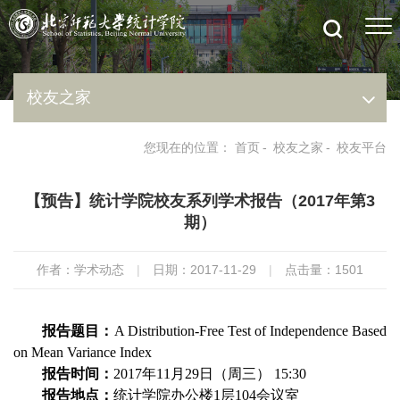
校友之家
您现在的位置：
首页
-
校友之家
-
校友平台
【预告】统计学院校友系列学术报告（2017年第3
期）
作者：学术动态
|
日期：2017-11-29
|
点击量：
1501
报告题目
：
A Distribution-Free Test of Independence Based
on Mean Variance Index
报告时间：
2017
年
11
月
29
日（周三）
15:30
报告地点：
统计学院办公楼
1
层
104
会议室