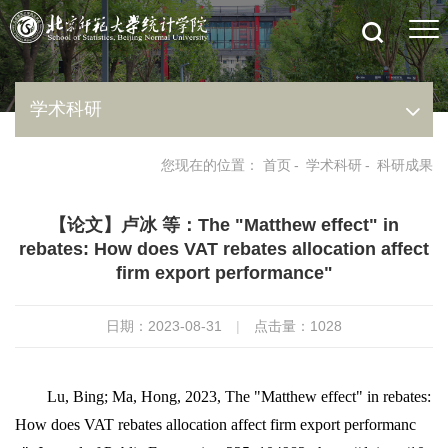
学术科研
您现在的位置：
首页
-
学术科研
-
科研成果
【论文】卢冰 等：The "Matthew effect" in
rebates: How does VAT rebates allocation affect
firm export performance"
日期：2023-08-31
|
点击量：
1028
Lu, Bing; Ma, Hong, 2023, The "Matthew effect" in rebates:
How does VAT rebates allocation affect firm export performanc