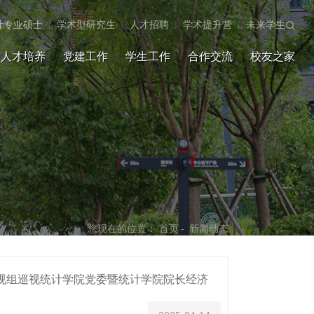
计专业硕士
|
学术型研究生
|
人才招聘
|
学术提升营
|
未来学生
人才培养
党建工作
学生工作
合作交流
校友之家
您现在的位置：
首页
-
新闻动态
视组巡视统计学院党委暨统计学院院长经济